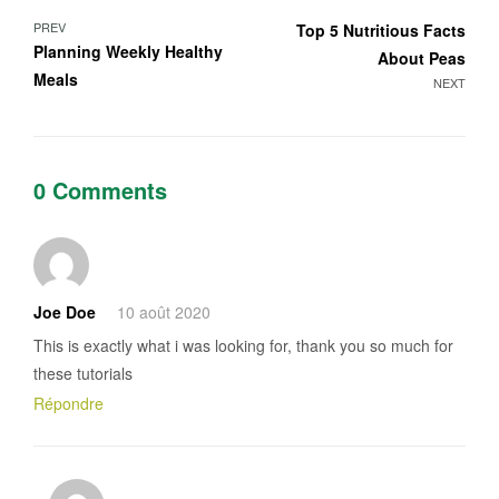
Navigation
PREV
Top 5 Nutritious Facts
Planning Weekly Healthy
About Peas
de
Meals
NEXT
l’article
0 Comments
Joe Doe
10 août 2020
This is exactly what i was looking for, thank you so much for
these tutorials
Répondre