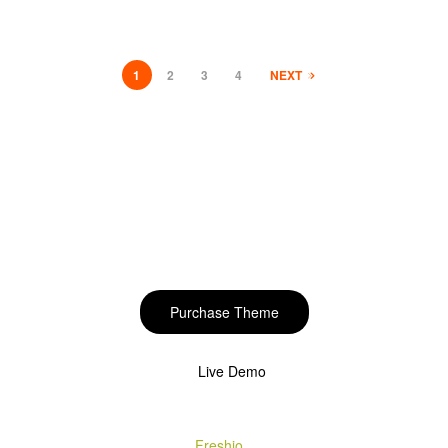
1
2
3
4
NEXT
Start to build your
beautiful store now!
Purchase Theme
Live Demo
Copyright © 2020
Freshio
. Designed by Opal.