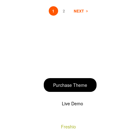
1
2
NEXT
Start to build your
beautiful store now!
Purchase Theme
Live Demo
Copyright © 2020
Freshio
. Designed by Opal.