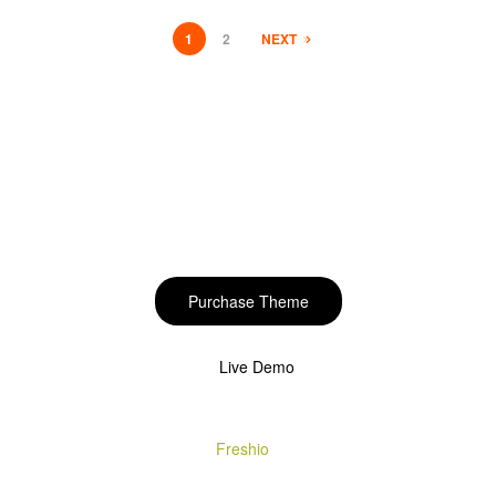
1
2
NEXT
Start to build your
beautiful store now!
Purchase Theme
Live Demo
Copyright © 2020
Freshio
. Designed by Opal.