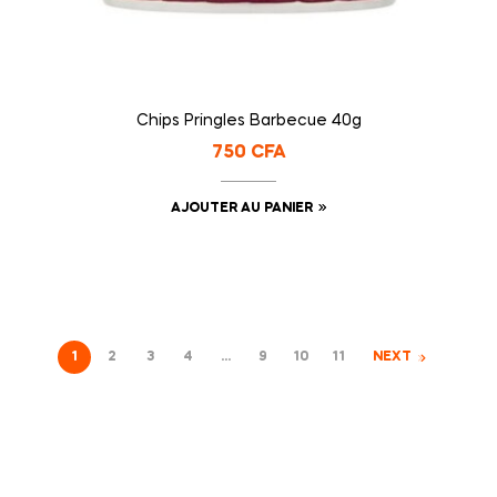
Chips Pringles Barbecue 40g
750
CFA
AJOUTER AU PANIER
1
2
3
4
…
9
10
11
NEXT