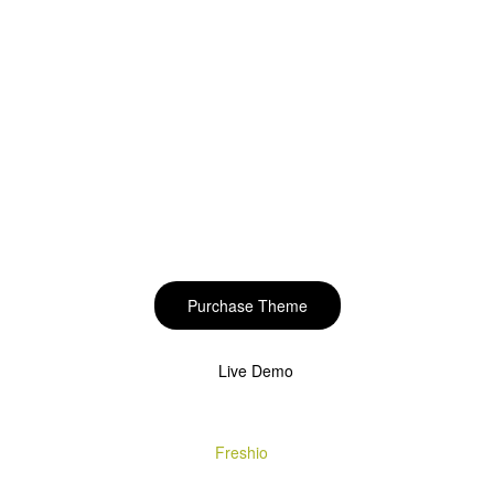
Start to build your
beautiful store now!
Purchase Theme
Live Demo
Copyright © 2020
Freshio
. Designed by Opal.