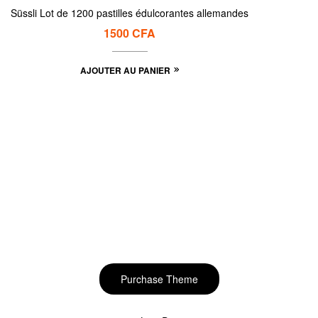
Süssli Lot de 1200 pastilles édulcorantes allemandes
1500
CFA
AJOUTER AU PANIER
Start to build your
beautiful store now!
Purchase Theme