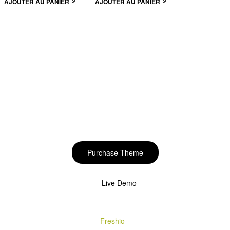
AJOUTER AU PANIER
AJOUTER AU PANIER
Start to build your
beautiful store now!
Purchase Theme
Live Demo
Copyright © 2020
Freshio
. Designed by Opal.