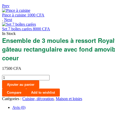
Prev
Pince à cuisine
1000
CFA
.
Next
Set 7 boîtes carées
8000
CFA
In Stock
Ensemble de 3 moules à ressort Royalf
gâteau rectangulaire avec fond amovib
coeur
17500
CFA
quantité
de
Ajouter au panier
Ensemble
de
Compare
Add to wishlist
3
Catégories :
Cuisine, décoration
,
Maison et loisirs
moules
à
Avis (0)
ressort
Royalford