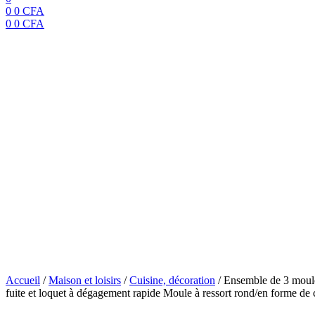
0
0
CFA
0
0
CFA
Menu
Ensemble de 3 moules à
Mini moule à gâteau au
moule à ressort, moule
rectangulaire avec fond
loquet à dégagement ra
rond/en forme de coeu
Accueil
/
Maison et loisirs
/
Cuisine, décoration
/
Ensemble de 3 moules
fuite et loquet à dégagement rapide Moule à ressort rond/en forme de