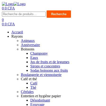
0
0
CFA
Menu
Recherche
Recherche
pour :
0
0
0
CFA
Accueil
Rayons
Animaux
Anniversaire
Boissons
Champomy
Eaux
Jus de fruits et de legumes
Sirops et concentres
Sodas boissons aux fruits
Boulangerie et viennoiserie
Café et thé
Café
Thé
Céréales
Entretien et hygiène papier
Désodorisant
Essuyage