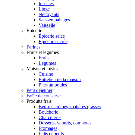
Insectes
Linge
Nettoyants
Sacs-emballages
Vaisselle
Épicerie
Épicerie salée
Épicerie sucrée
Farines
Fruits et legumes
Fruits
Légumes
Maison et loisirs
Cuisine
Entretien de la maison
Piles ampoules
Petit déjeuner
Boîte de conserve
Produits frais
Beurres crèmes, matières grasses
Boucherie
Charcuterie
Desserts, yaourts, compotes
Fromages
Laits et oeufs