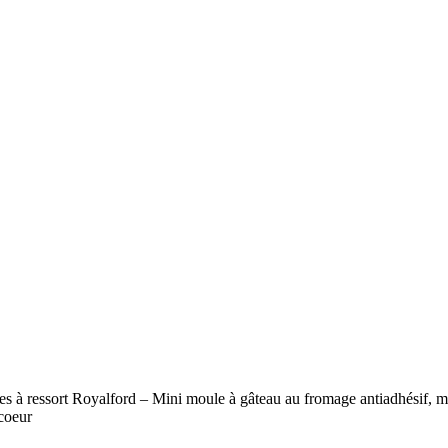
 ressort Royalford –
 fromage antiadhésif,
 à gâteau
 amovible anti-fuite et
pide Moule à ressort
r
 à ressort Royalford – Mini moule à gâteau au fromage antiadhésif, mo
 coeur