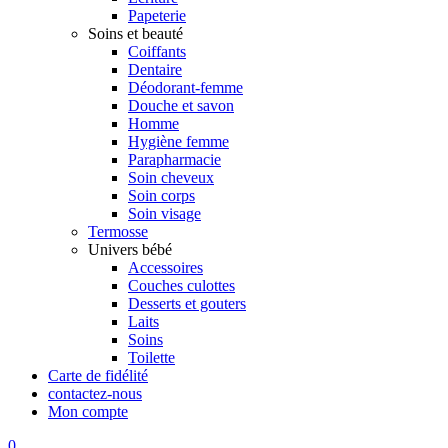
Papeterie
Soins et beauté
Coiffants
Dentaire
Déodorant-femme
Douche et savon
Homme
Hygiène femme
Parapharmacie
Soin cheveux
Soin corps
Soin visage
Termosse
Univers bébé
Accessoires
Couches culottes
Desserts et gouters
Laits
Soins
Toilette
Carte de fidélité
contactez-nous
Mon compte
0