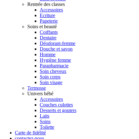
Rentrée des classes
Accessoires
Ecriture
Papeterie
Soins et beauté
Coiffants
Dentaire
Déodorant-femme
Douche et savon
Homme
Hygiène femme
Parapharmacie
Soin cheveux
Soin corps
Soin visage
Termosse
Univers bébé
Accessoires
Couches culottes
Desserts et gouters
Laits
Soins
Toilette
Carte de fidélité
contactez-nous