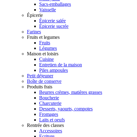
Sacs-emballages
Vaisselle
Épicerie
Épicerie salée
Épicerie sucrée
Farines
Fruits et legumes
Fruits
Légumes
Maison et loisirs
Cuisine
Entretien de la maison
Piles ampoules
Petit déjeuner
Boîte de conserve
Produits frais
Beurres crèmes, matières grasses
Boucherie
Charcuterie
Desserts, yaourts, compotes
Fromages
Laits et oeufs
Rentrée des classes
Accessoires
Ecriture