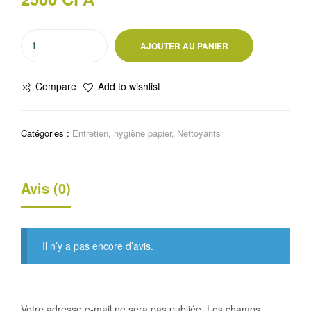
quantité
AJOUTER AU PANIER
de
Détergent
Compare
Add to wishlist
liquide
multi
surface
Catégories :
Entretien, hygiène papier
,
Nettoyants
AJAX
Citron
vert
Avis (0)
1,25L
Il n’y a pas encore d’avis.
Votre adresse e-mail ne sera pas publiée.
Les champs