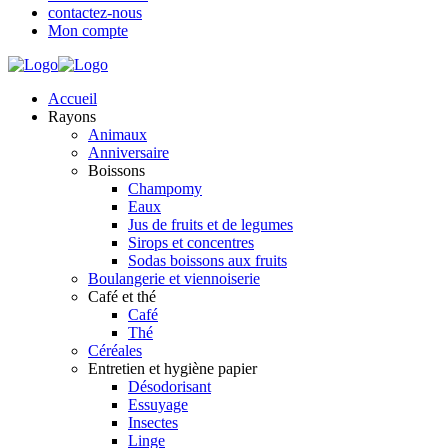
contactez-nous
Mon compte
Accueil
Rayons
Animaux
Anniversaire
Boissons
Champomy
Eaux
Jus de fruits et de legumes
Sirops et concentres
Sodas boissons aux fruits
Boulangerie et viennoiserie
Café et thé
Café
Thé
Céréales
Entretien et hygiène papier
Désodorisant
Essuyage
Insectes
Linge