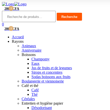
2800
1
CFA
Menu
Recherche
pour :
Recherche
0
2800
1
CFA
Accueil
Rayons
Animaux
Anniversaire
Boissons
Champomy
Eaux
Jus de fruits et de legumes
Sirops et concentres
Sodas boissons aux fruits
Boulangerie et viennoiserie
Café et thé
Café
Thé
Céréales
Entretien et hygiène papier
Désodorisant