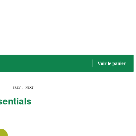
Voir le panier
PREV
.
NEXT
sentials
A
FA