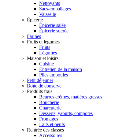
Nettoyants
Sacs-emballages
Vaisselle
Épicerie
Épicerie salée
Épicerie sucrée
Farines
Fruits et legumes
Fruits
Légumes
Maison et loisirs
Cuisine
Entretien de la maison
Piles ampoules
Petit déjeuner
Boîte de conserve
Produits frais
Beurres crèmes, matières grasses
Boucherie
Charcuterie
Desserts, yaourts, compotes
Fromages
Laits et oeufs
Rentrée des classes
Accessoires