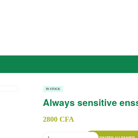
ntials
IN STOCK
Always sensitive ens
969
CF
2250
C
2800
CFA
quantité
AJOUTER AU PANIER