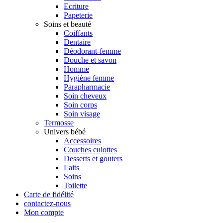
Ecriture
Papeterie
Soins et beauté
Coiffants
Dentaire
Déodorant-femme
Douche et savon
Homme
Hygiène femme
Parapharmacie
Soin cheveux
Soin corps
Soin visage
Termosse
Univers bébé
Accessoires
Couches culottes
Desserts et gouters
Laits
Soins
Toilette
Carte de fidélité
contactez-nous
Mon compte