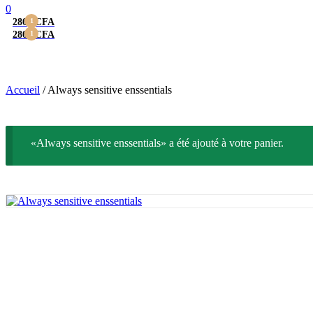
0
2800
1
CFA
2800
1
CFA
Menu
Always sensitive ensse
Accueil
/
Always sensitive enssentials
«Always sensitive enssentials» a été ajouté à votre panier.