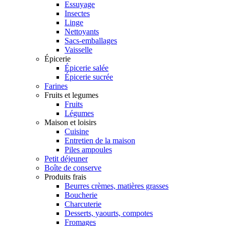
Essuyage
Insectes
Linge
Nettoyants
Sacs-emballages
Vaisselle
Épicerie
Épicerie salée
Épicerie sucrée
Farines
Fruits et legumes
Fruits
Légumes
Maison et loisirs
Cuisine
Entretien de la maison
Piles ampoules
Petit déjeuner
Boîte de conserve
Produits frais
Beurres crèmes, matières grasses
Boucherie
Charcuterie
Desserts, yaourts, compotes
Fromages