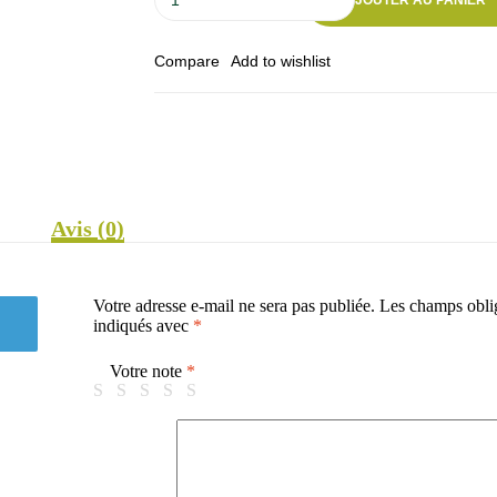
de
Always
sensitive
Compare
Add to wishlist
enssentials
Avis (0)
Votre adresse e-mail ne sera pas publiée.
Les champs oblig
indiqués avec
*
Votre note
*