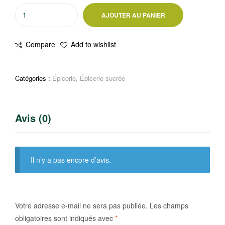
quantité
AJOUTER AU PANIER
de
Vahiné
Compare
Add to wishlist
Arôme
naturel
de
Catégories :
Épicerie
,
Épicerie sucrée
vanille
Bourbon
Avis (0)
Il n’y a pas encore d’avis.
Votre adresse e-mail ne sera pas publiée.
Les champs
obligatoires sont indiqués avec
*