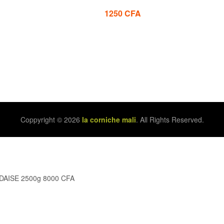
1250
CFA
Coppyright © 2026
la corniche mali
. All Rights Reserved.
NDAISE 2500g
8000
CFA