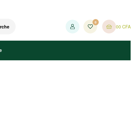
0
0
0
CFA
rche
e