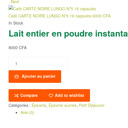
.
Next
Café CARTE NOIRE LUNGO N*5 16 capsules
6000
CFA
In Stock
Lait entier en poudre inst
8000
CFA
quantité
de
Lait
Ajouter au panier
entier
en
Compare
Add to wishlist
poudre
instantanée
Catégories :
Épicerie
,
Épicerie sucrée
,
Petit Déjeuner
BELLE
Avis (0)
HOLLANDAISE
2500g