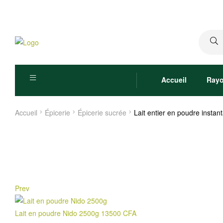
Recher
pour :
Accueil
Ray
Accueil
Épicerie
Épicerie sucrée
Lait entier en poudre ins
Prev
Lait en poudre Nido 2500g
13500
CFA