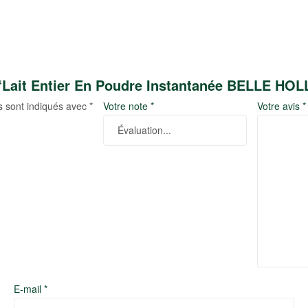
r “Lait Entier En Poudre Instantanée BELLE H
s sont indiqués avec
*
Votre note
*
Votre avis
*
E-mail
*