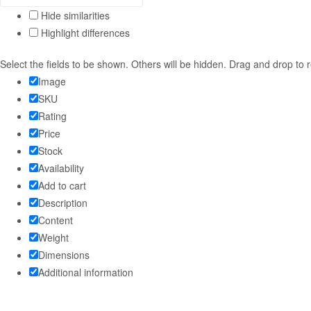
Hide similarities
Highlight differences
Select the fields to be shown. Others will be hidden. Drag and drop to 
Image
SKU
Rating
Price
Stock
Availability
Add to cart
Description
Content
Weight
Dimensions
Additional information