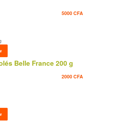
5000
CFA
w
lés Belle France 200 g
2000
CFA
w