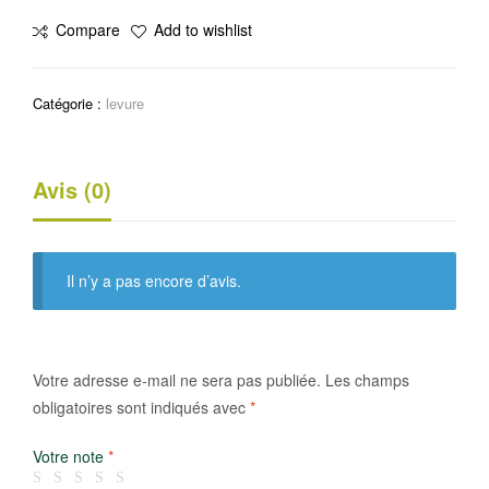
Bicarbonate
Compare
Add to wishlist
de
soude
Catégorie :
levure
Avis (0)
Il n’y a pas encore d’avis.
Votre adresse e-mail ne sera pas publiée.
Les champs
obligatoires sont indiqués avec
*
Votre note
*