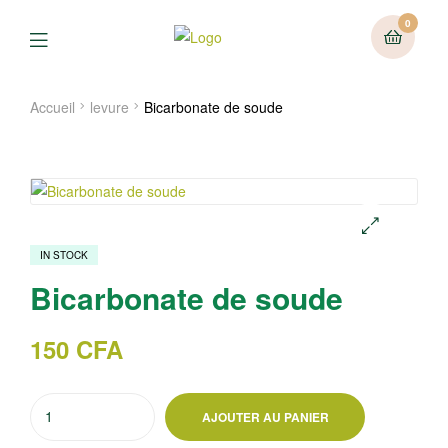
0
Menu
Accueil
levure
Bicarbonate de soude
IN STOCK
🔍
Bicarbonate de soude
150
CFA
quantité
AJOUTER AU PANIER
de