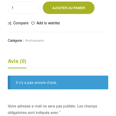
quantité
AJOUTER AU PANIER
de
BOUGIE
Compare
Add to wishlist
D'ANNIVERSAIRE
CHIFFRE
4
Catégorie :
Anniversaire
Avis (0)
Il n’y a pas encore d’avis.
Votre adresse e-mail ne sera pas publiée.
Les champs
obligatoires sont indiqués avec
*