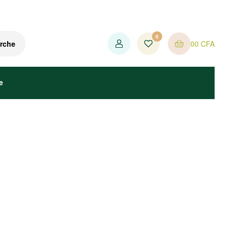
0
0
0
CFA
rche
e