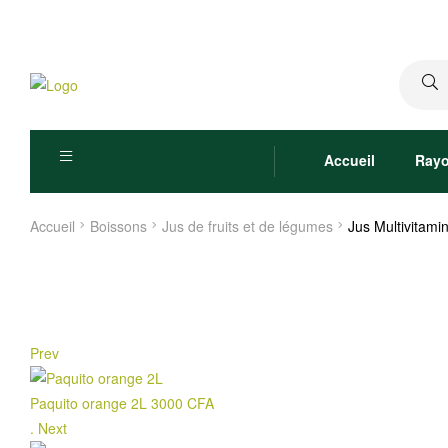
Recher
pour :
Accueil
Ray
Accueil
Boissons
Jus de fruits et de légumes
Jus Multivitami
Prev
Paquito orange 2L
3000
CFA
.
Next