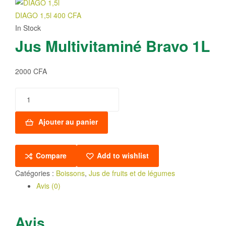
DIAGO 1,5l
400
CFA
In Stock
Jus Multivitaminé Bravo 1L
2000
CFA
quantité
de
Jus
Ajouter au panier
Multivitaminé
Bravo
Compare
Add to wishlist
1L
Catégories :
Boissons
,
Jus de fruits et de légumes
Avis (0)
Avis