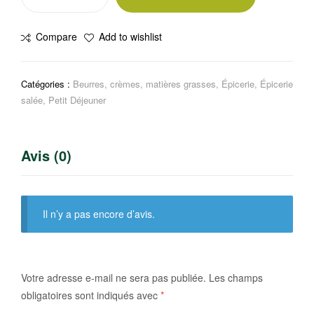
de
Mayonnaise
Compare
Add to wishlist
Calvé
450g
Catégories :
Beurres, crèmes, matières grasses
,
Épicerie
,
Épicerie
salée
,
Petit Déjeuner
Avis (0)
Il n’y a pas encore d’avis.
Votre adresse e-mail ne sera pas publiée.
Les champs
obligatoires sont indiqués avec
*