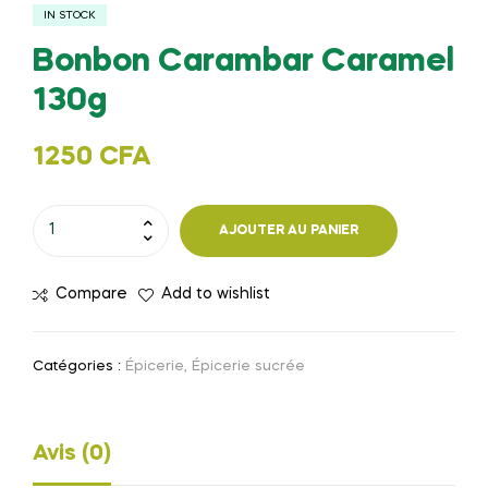
IN STOCK
Bonbon Carambar Caramel
130g
1250
CFA
quantité
AJOUTER AU PANIER
de
Bonbon
Compare
Add to wishlist
Carambar
Caramel
130g
Catégories :
Épicerie
,
Épicerie sucrée
Avis (0)