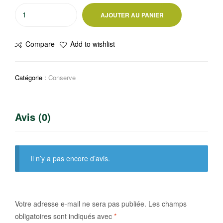
quantité
AJOUTER AU PANIER
de
Tomate
Compare
Add to wishlist
entière
pelée
Celerrio
Catégorie :
Conserve
850g
Avis (0)
Il n’y a pas encore d’avis.
Votre adresse e-mail ne sera pas publiée.
Les champs
obligatoires sont indiqués avec
*