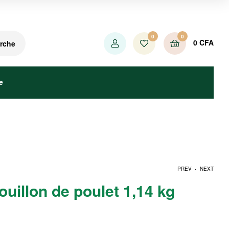
0
0
0
CFA
rche
e
.
PREV
NEXT
illon de poulet 1,14 kg
6500
1500
CFA
CFA