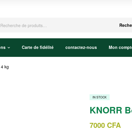
che
Reche
ons
Carte de fidélité
contactez-nous
Mon compt
14 kg
IN STOCK
KNORR Bou
7000
CFA