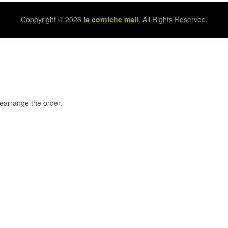
Coppyright © 2026
la corniche mali
. All Rights Reserved.
rearrange the order.