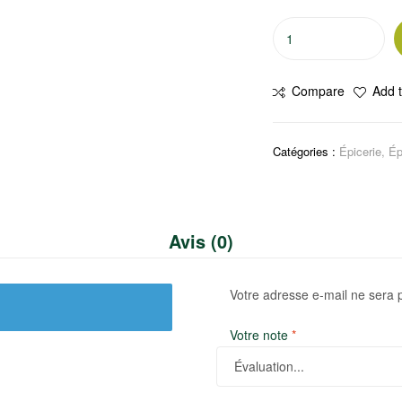
quantité
de
KNORR
Compare
Add t
Bouillon
de
poulet
Catégories :
Épicerie
,
Ép
1,14
kg
Avis (0)
Votre adresse e-mail ne sera 
Votre note
*