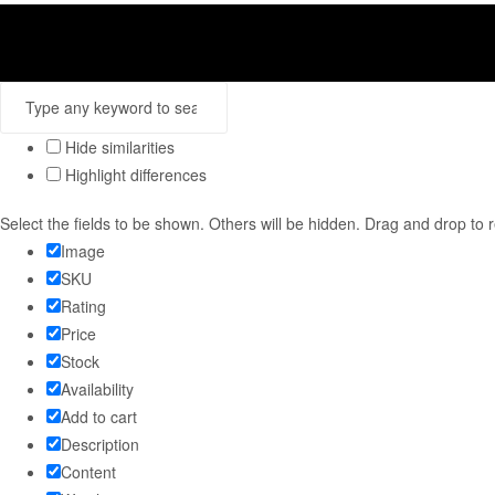
Hide similarities
Highlight differences
Select the fields to be shown. Others will be hidden. Drag and drop to 
Image
SKU
Rating
Price
Stock
Availability
Add to cart
Description
Content