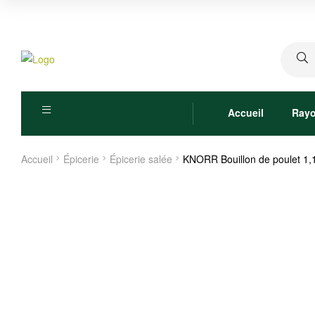
Recher
pour :
Accueil
Ray
Accueil
Épicerie
Épicerie salée
KNORR Bouillon de poulet 1,