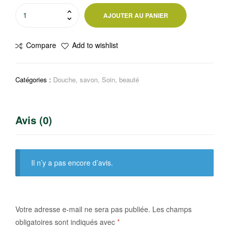
quantité
AJOUTER AU PANIER
de
Gel
Compare
Add to wishlist
douche
Corine
de
Catégories :
Douche, savon
,
Soin, beauté
farme
Avis (0)
Il n’y a pas encore d’avis.
Votre adresse e-mail ne sera pas publiée.
Les champs
obligatoires sont indiqués avec
*