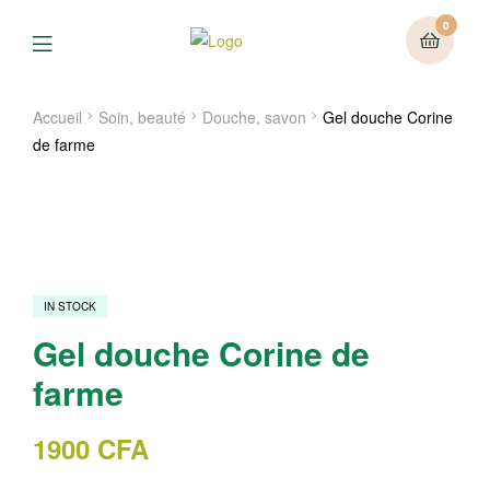
0
Menu
Accueil
Soin, beauté
Douche, savon
Gel douche Corine
de farme
IN STOCK
Gel douche Corine de
farme
1900
CFA