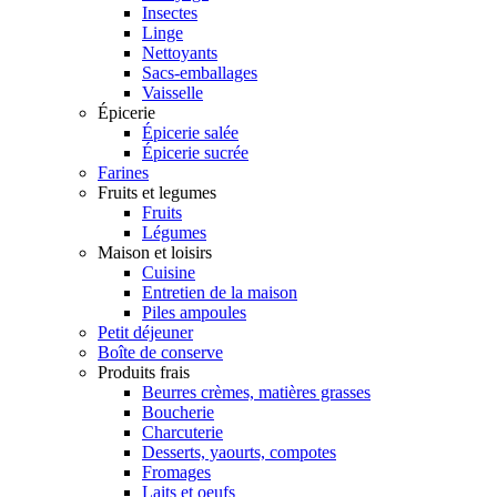
Insectes
Linge
Nettoyants
Sacs-emballages
Vaisselle
Épicerie
Épicerie salée
Épicerie sucrée
Farines
Fruits et legumes
Fruits
Légumes
Maison et loisirs
Cuisine
Entretien de la maison
Piles ampoules
Petit déjeuner
Boîte de conserve
Produits frais
Beurres crèmes, matières grasses
Boucherie
Charcuterie
Desserts, yaourts, compotes
Fromages
Laits et oeufs