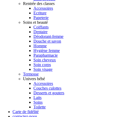
Rentrée des classes
Accessoires
Ecriture
Papeterie
Soins et beauté
Coiffants
Dentaire
Déodorant-femme
Douche et savon
Homme
Hygiène femme
Parapharmacie
Soin cheveux
Soin corps
Soin visage
Termosse
Univers bébé
Accessoires
Couches culottes
Desserts et gouters
Laits
Soins
Toilette
Carte de fidélité
contactez-nous