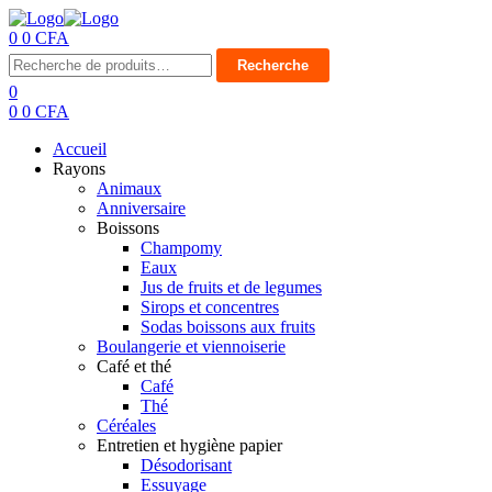
0
0
CFA
Menu
Recherche
Recherche
pour :
0
0
0
CFA
Accueil
Rayons
Animaux
Anniversaire
Boissons
Champomy
Eaux
Jus de fruits et de legumes
Sirops et concentres
Sodas boissons aux fruits
Boulangerie et viennoiserie
Café et thé
Café
Thé
Céréales
Entretien et hygiène papier
Désodorisant
Essuyage