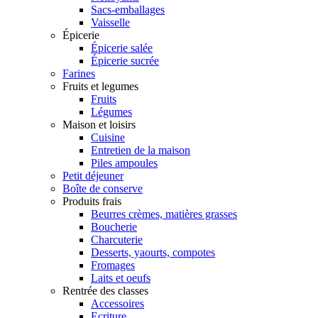
Sacs-emballages
Vaisselle
Épicerie
Épicerie salée
Épicerie sucrée
Farines
Fruits et legumes
Fruits
Légumes
Maison et loisirs
Cuisine
Entretien de la maison
Piles ampoules
Petit déjeuner
Boîte de conserve
Produits frais
Beurres crèmes, matières grasses
Boucherie
Charcuterie
Desserts, yaourts, compotes
Fromages
Laits et oeufs
Rentrée des classes
Accessoires
Ecriture