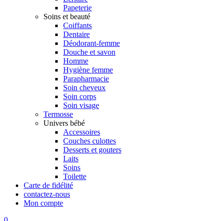
Papeterie
Soins et beauté
Coiffants
Dentaire
Déodorant-femme
Douche et savon
Homme
Hygiène femme
Parapharmacie
Soin cheveux
Soin corps
Soin visage
Termosse
Univers bébé
Accessoires
Couches culottes
Desserts et gouters
Laits
Soins
Toilette
Carte de fidélité
contactez-nous
Mon compte
0