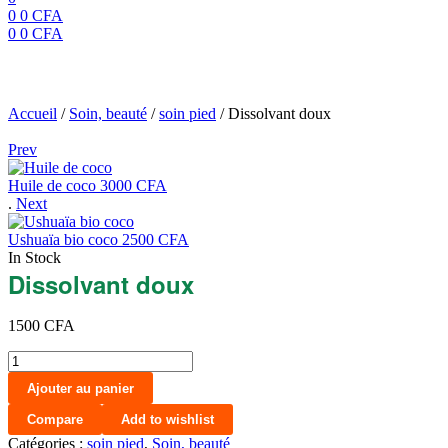
0
0
CFA
0
0
CFA
Menu
Dissolvant doux
Accueil
/
Soin, beauté
/
soin pied
/
Dissolvant doux
Prev
Huile de coco
3000
CFA
.
Next
Ushuaïa bio coco
2500
CFA
In Stock
Dissolvant doux
1500
CFA
quantité
de
Ajouter au panier
Dissolvant
doux
Compare
Add to wishlist
Catégories :
soin pied
,
Soin, beauté