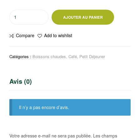
quantité
AJOUTER AU PANIER
de
Café
Compare
Add to wishlist
Dolce
Gusto
RISTRETTO
Catégories :
Boissons chaudes
,
Café
,
Petit Déjeuner
16
capsules
Avis (0)
Il n’y a pas encore d’avis.
Votre adresse e-mail ne sera pas publiée.
Les champs