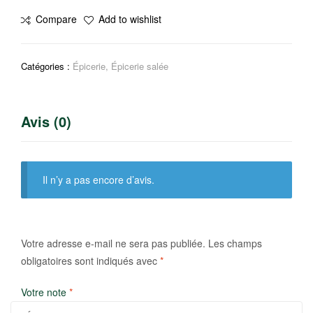
Mélange
Compare
Add to wishlist
de
8
épices
Catégories :
Épicerie
,
Épicerie salée
Avis (0)
Il n’y a pas encore d’avis.
Votre adresse e-mail ne sera pas publiée.
Les champs
obligatoires sont indiqués avec
*
Votre note
*