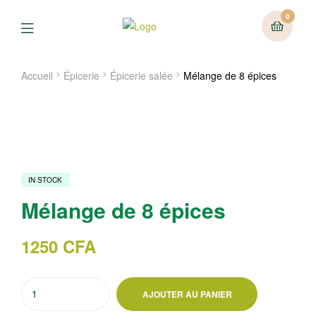
0
Menu
Accueil
Épicerie
Épicerie salée
Mélange de 8 épices
IN STOCK
Mélange de 8 épices
1250
CFA
quantité
AJOUTER AU PANIER
de