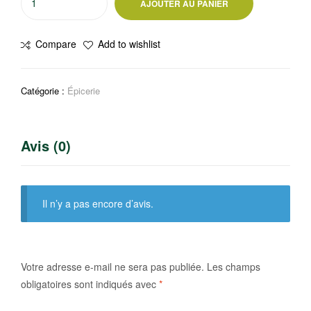
AJOUTER AU PANIER
de
Sauce
Compare
Add to wishlist
Poisson
Malabon
750ml
Catégorie :
Épicerie
Avis (0)
Il n’y a pas encore d’avis.
Votre adresse e-mail ne sera pas publiée.
Les champs
obligatoires sont indiqués avec
*