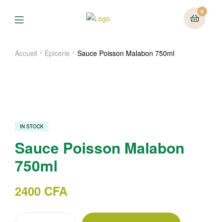
0
Menu
Accueil
Épicerie
Sauce Poisson Malabon 750ml
IN STOCK
Sauce Poisson Malabon
750ml
2400
CFA
quantité