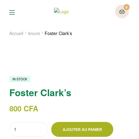
0
Menu
Accueil
levure
Foster Clark’s
IN STOCK
Foster Clark’s
800
CFA
quantité
AJOUTER AU PANIER
de