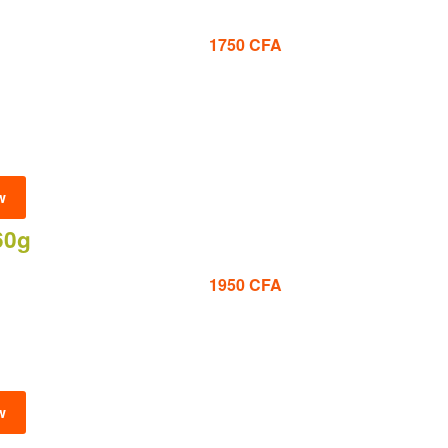
1750
CFA
w
60g
1950
CFA
w