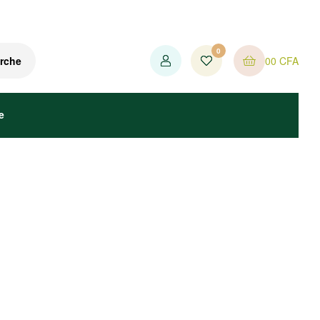
0
0
0
CFA
rche
e