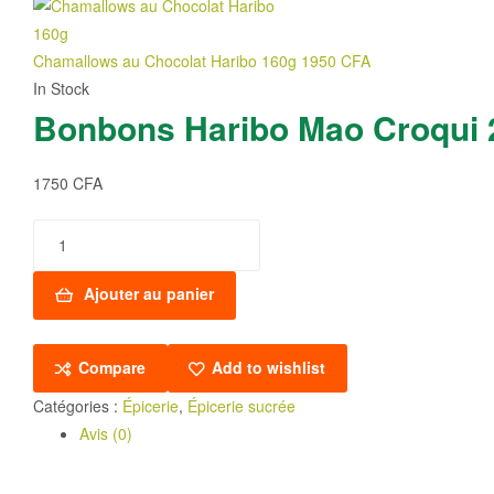
Chamallows au Chocolat Haribo 160g
1950
CFA
In Stock
Bonbons Haribo Mao Croqui 
1750
CFA
quantité
de
Bonbons
Ajouter au panier
Haribo
Mao
Compare
Add to wishlist
Croqui
250g
Catégories :
Épicerie
,
Épicerie sucrée
Avis (0)