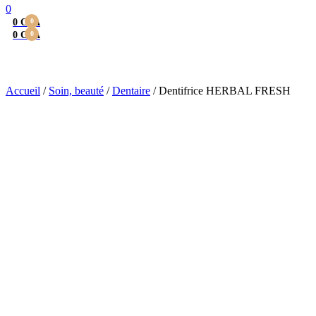
0
0
CFA
0
0
CFA
0
Menu
Dentifrice HERBAL F
Accueil
/
Soin, beauté
/
Dentaire
/
Dentifrice HERBAL FRESH