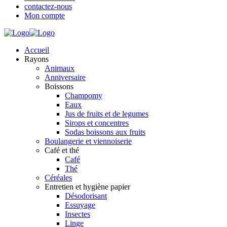
contactez-nous
Mon compte
Accueil
Rayons
Animaux
Anniversaire
Boissons
Champomy
Eaux
Jus de fruits et de legumes
Sirops et concentres
Sodas boissons aux fruits
Boulangerie et viennoiserie
Café et thé
Café
Thé
Céréales
Entretien et hygiène papier
Désodorisant
Essuyage
Insectes
Linge