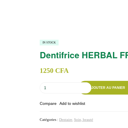
RESH
IN STOCK
Dentifrice HERBAL 
2000
3500
C
C
1250
CFA
quantité
AJOUTER AU PANIER
de
Dentifrice
HERBAL
Compare
Add to wishlist
FRESH
Catégories :
Dentaire
,
Soin, beauté