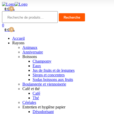
0
CFA
0
Menu
Recherche
pour :
Recherche
0
0
CFA
0
Accueil
Rayons
Animaux
Anniversaire
Boissons
Champomy
Eaux
Jus de fruits et de legumes
Sirops et concentres
Sodas boissons aux fruits
Boulangerie et viennoiserie
Café et thé
Café
Thé
Céréales
Entretien et hygiène papier
Désodorisant