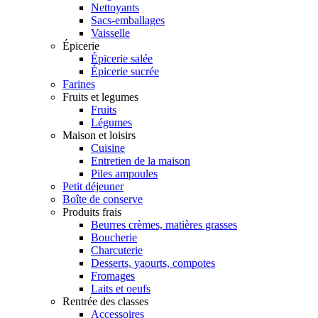
Nettoyants
Sacs-emballages
Vaisselle
Épicerie
Épicerie salée
Épicerie sucrée
Farines
Fruits et legumes
Fruits
Légumes
Maison et loisirs
Cuisine
Entretien de la maison
Piles ampoules
Petit déjeuner
Boîte de conserve
Produits frais
Beurres crèmes, matières grasses
Boucherie
Charcuterie
Desserts, yaourts, compotes
Fromages
Laits et oeufs
Rentrée des classes
Accessoires