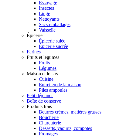
Essuyage
Insectes
Linge
Nettoyants
Sacs-emballages
Vaisselle
Épicerie
Épicerie salée
Épicerie sucrée
Farines
Fruits et legumes
Fruits
Légumes
Maison et loisirs
Cuisine
Entretien de la maison
Piles ampoules
Petit déjeuner
Boîte de conserve
Produits frais
Beurres crèmes, matières grasses
Boucherie
Charcuterie
Desserts, yaourts, compotes
Fromages