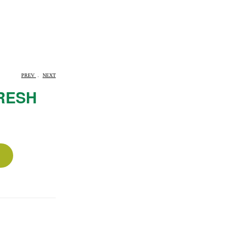
PREV
.
NEXT
FRESH
FA
FA