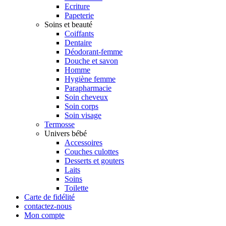
Ecriture
Papeterie
Soins et beauté
Coiffants
Dentaire
Déodorant-femme
Douche et savon
Homme
Hygiène femme
Parapharmacie
Soin cheveux
Soin corps
Soin visage
Termosse
Univers bébé
Accessoires
Couches culottes
Desserts et gouters
Laits
Soins
Toilette
Carte de fidélité
contactez-nous
Mon compte