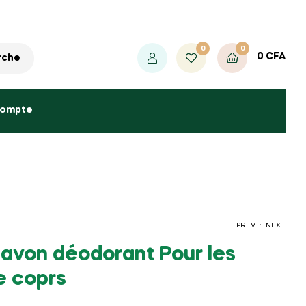
0
0
0
CFA
rche
compte
.
PREV
NEXT
savon déodorant Pour les
2000
CFA
e coprs
2500
CFA