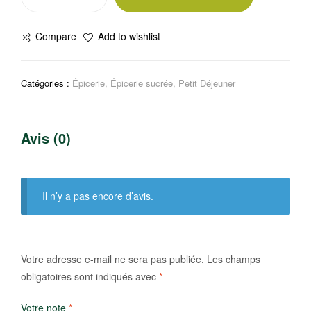
de
La
Compare
Add to wishlist
boulangère
6
croissants
Catégories :
Épicerie
,
Épicerie sucrée
,
Petit Déjeuner
Avis (0)
Il n’y a pas encore d’avis.
Votre adresse e-mail ne sera pas publiée.
Les champs
obligatoires sont indiqués avec
*
Votre note
*