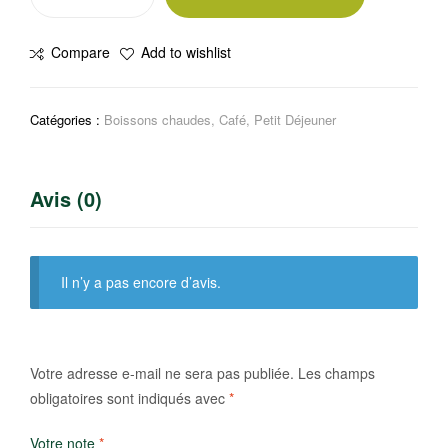
de
Café
Compare
Add to wishlist
moulu
LAvAzzA
250g
Catégories :
Boissons chaudes
,
Café
,
Petit Déjeuner
Avis (0)
Il n’y a pas encore d’avis.
Votre adresse e-mail ne sera pas publiée.
Les champs
obligatoires sont indiqués avec
*
Votre note
*