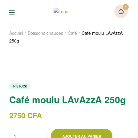
0
Menu
Accueil
Boissons chaudes
Café
Café moulu LAvAzzA
250g
IN STOCK
Café moulu LAvAzzA 250g
2750
CFA
quantité
AJOUTER AU PANIER