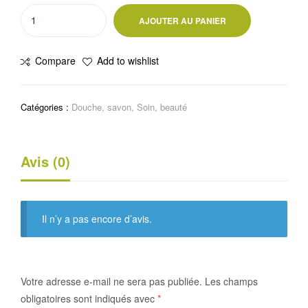
quantité
AJOUTER AU PANIER
de
Savon
Compare
Add to wishlist
de
toilette
le
Catégories :
Douche, savon
,
Soin, beauté
marseillois
400
G
Avis (0)
Il n’y a pas encore d’avis.
Votre adresse e-mail ne sera pas publiée.
Les champs
obligatoires sont indiqués avec
*