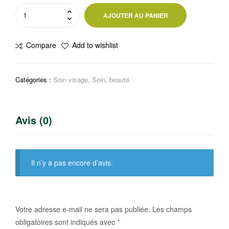
quantité
AJOUTER AU PANIER
de
Soin
Compare
Add to wishlist
jour
anti
rides
Catégories :
Soin visage
,
Soin, beauté
Diadermine
Avis (0)
Il n’y a pas encore d’avis.
Votre adresse e-mail ne sera pas publiée.
Les champs
obligatoires sont indiqués avec
*