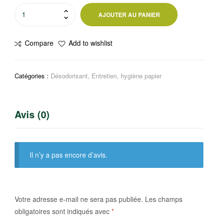
quantité
AJOUTER AU PANIER
de
Désodorisant
Compare
Add to wishlist
Mèche
Fleurs
blanches
Catégories :
Désodorisant
,
Entretien, hygiène papier
375ml
Avis (0)
Il n’y a pas encore d’avis.
Votre adresse e-mail ne sera pas publiée.
Les champs
obligatoires sont indiqués avec
*