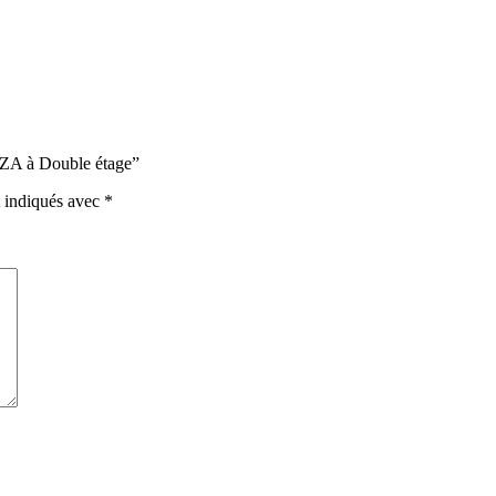
IZA à Double étage”
t indiqués avec
*