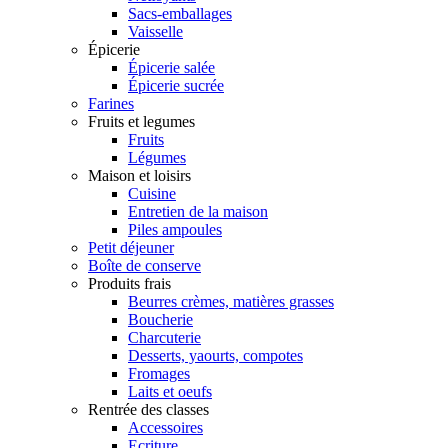
Sacs-emballages
Vaisselle
Épicerie
Épicerie salée
Épicerie sucrée
Farines
Fruits et legumes
Fruits
Légumes
Maison et loisirs
Cuisine
Entretien de la maison
Piles ampoules
Petit déjeuner
Boîte de conserve
Produits frais
Beurres crèmes, matières grasses
Boucherie
Charcuterie
Desserts, yaourts, compotes
Fromages
Laits et oeufs
Rentrée des classes
Accessoires
Ecriture