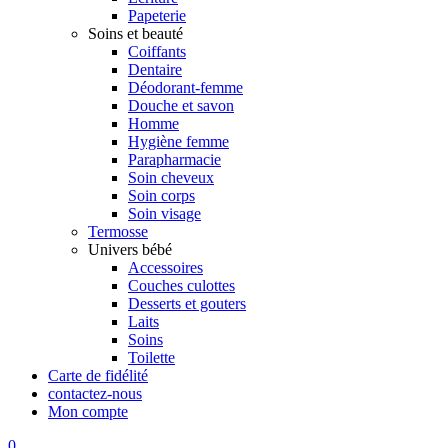
Papeterie
Soins et beauté
Coiffants
Dentaire
Déodorant-femme
Douche et savon
Homme
Hygiène femme
Parapharmacie
Soin cheveux
Soin corps
Soin visage
Termosse
Univers bébé
Accessoires
Couches culottes
Desserts et gouters
Laits
Soins
Toilette
Carte de fidélité
contactez-nous
Mon compte
0