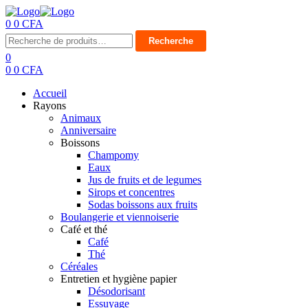
0
0
CFA
Menu
Recherche
Recherche
pour :
0
0
0
CFA
Accueil
Rayons
Animaux
Anniversaire
Boissons
Champomy
Eaux
Jus de fruits et de legumes
Sirops et concentres
Sodas boissons aux fruits
Boulangerie et viennoiserie
Café et thé
Café
Thé
Céréales
Entretien et hygiène papier
Désodorisant
Essuyage