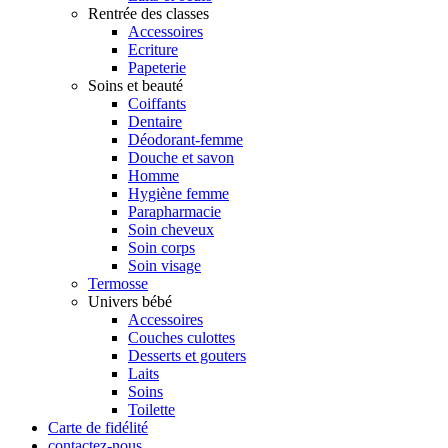
Rentrée des classes
Accessoires
Ecriture
Papeterie
Soins et beauté
Coiffants
Dentaire
Déodorant-femme
Douche et savon
Homme
Hygiène femme
Parapharmacie
Soin cheveux
Soin corps
Soin visage
Termosse
Univers bébé
Accessoires
Couches culottes
Desserts et gouters
Laits
Soins
Toilette
Carte de fidélité
contactez-nous