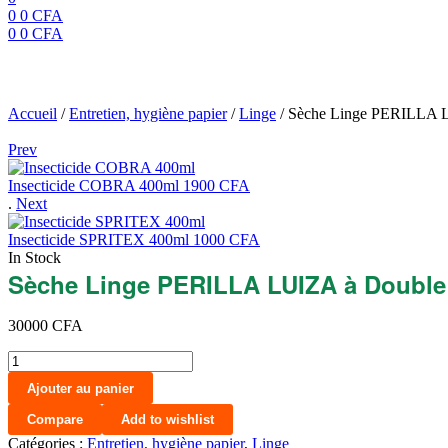
0
0
CFA
0
0
CFA
Menu
Sèche Linge PERILLA L
Accueil
/
Entretien, hygiène papier
/
Linge
/
Sèche Linge PERILLA L
Prev
Insecticide COBRA 400ml
1900
CFA
.
Next
Insecticide SPRITEX 400ml
1000
CFA
In Stock
Sèche Linge PERILLA LUIZA à Double
30000
CFA
quantité
de
Ajouter au panier
Sèche
Linge
Compare
Add to wishlist
PERILLA
Catégories :
Entretien, hygiène papier
,
Linge