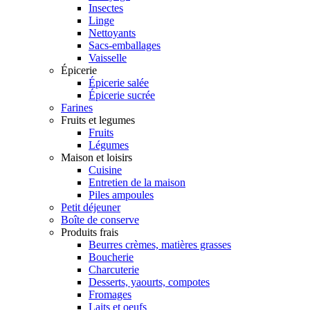
Insectes
Linge
Nettoyants
Sacs-emballages
Vaisselle
Épicerie
Épicerie salée
Épicerie sucrée
Farines
Fruits et legumes
Fruits
Légumes
Maison et loisirs
Cuisine
Entretien de la maison
Piles ampoules
Petit déjeuner
Boîte de conserve
Produits frais
Beurres crèmes, matières grasses
Boucherie
Charcuterie
Desserts, yaourts, compotes
Fromages
Laits et oeufs