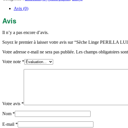
LUIZA
à
Avis (0)
Double
étage
Avis
Il n’y a pas encore d’avis.
Soyez le premier à laisser votre avis sur “Sèche Linge PERILLA LU
Votre adresse e-mail ne sera pas publiée.
Les champs obligatoires son
Votre note
*
Votre avis
*
Nom
*
E-mail
*