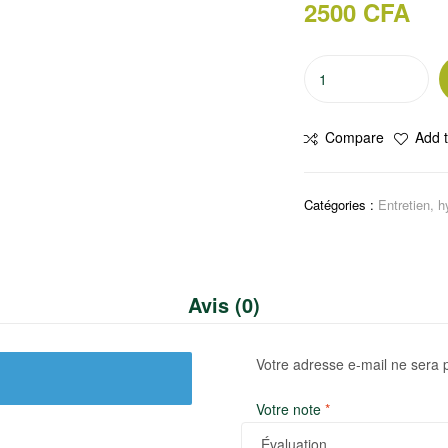
2500
CFA
quantité
de
Lessive
Compare
Add t
Mir
Couleurs
et
Catégories :
Entretien, h
Fibres
-
5
dosettes
Avis (0)
Votre adresse e-mail ne sera 
Votre note
*