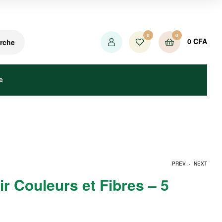
0
0
0
CFA
rche
e
.
PREV
NEXT
r Couleurs et Fibres – 5
3000
2400
CFA
CFA