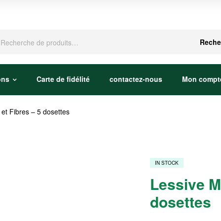
che
Reche
ons
Carte de fidélité
contactez-nous
Mon compt
 et Fibres – 5 dosettes
IN STOCK
Lessive Mi
dosettes