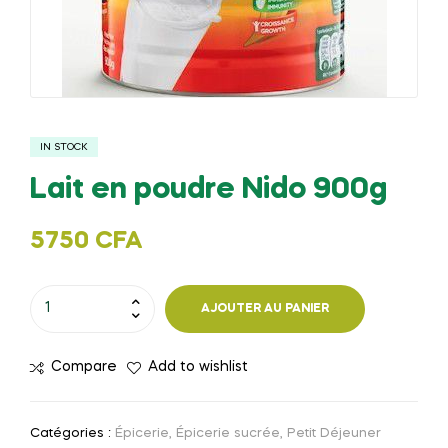
IN STOCK
Lait en poudre Nido 900g
5750
CFA
quantité
AJOUTER AU PANIER
de
Lait
Compare
Add to wishlist
en
poudre
Nido
Catégories :
Épicerie
,
Épicerie sucrée
,
Petit Déjeuner
900g