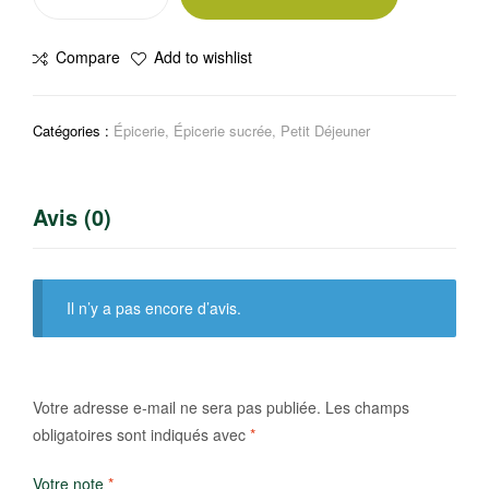
de
Pâte
Compare
Add to wishlist
à
tartiner
Nutella
Catégories :
Épicerie
,
Épicerie sucrée
,
Petit Déjeuner
350g
Avis (0)
Il n’y a pas encore d’avis.
Votre adresse e-mail ne sera pas publiée.
Les champs
obligatoires sont indiqués avec
*
Votre note
*