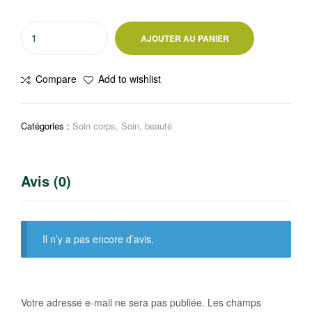
quantité
AJOUTER AU PANIER
de
Crème
Compare
Add to wishlist
de
corps
Palmer’s
Catégories :
Soin corps
,
Soin, beauté
cocoa
Butter
Formula
Avis (0)
Il n’y a pas encore d’avis.
Votre adresse e-mail ne sera pas publiée.
Les champs