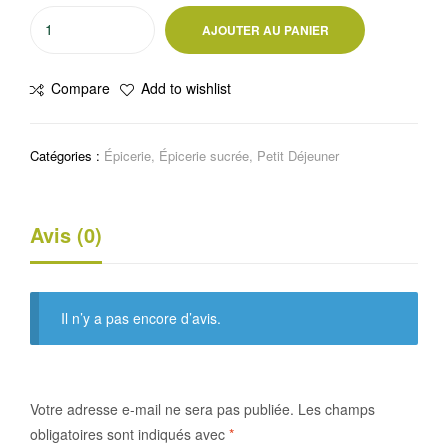
quantité
AJOUTER AU PANIER
de
Biscuit
Compare
Add to wishlist
Petit
Beurre
Chocolat
Catégories :
Épicerie
,
Épicerie sucrée
,
Petit Déjeuner
blanc
150g
Avis (0)
Il n’y a pas encore d’avis.
Votre adresse e-mail ne sera pas publiée.
Les champs
obligatoires sont indiqués avec
*