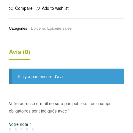
Chips
Compare
Add to wishlist
hot
&
spicy
Catégories :
Épicerie
,
Épicerie salée
Avis (0)
Il n’y a pas encore d’avis.
Votre adresse e-mail ne sera pas publiée.
Les champs
obligatoires sont indiqués avec
*
Votre note
*