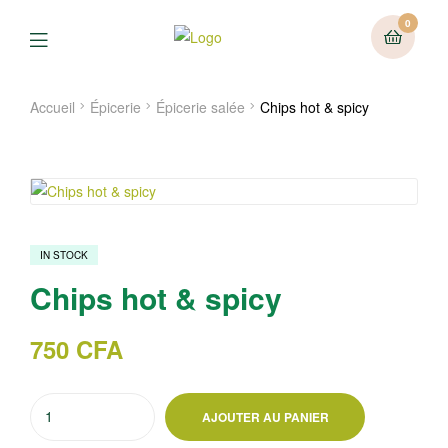
0
Menu
Accueil
Épicerie
Épicerie salée
Chips hot & spicy
IN STOCK
Chips hot & spicy
750
CFA
quantité
AJOUTER AU PANIER
de