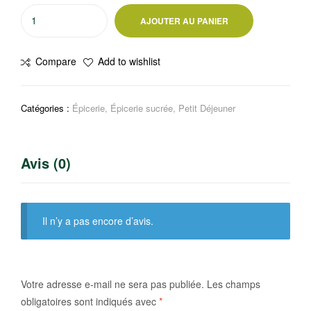
quantité
AJOUTER AU PANIER
de
Flocon
Compare
Add to wishlist
d’avoines
Quaker
Oats
Catégories :
Épicerie
,
Épicerie sucrée
,
Petit Déjeuner
550g
Avis (0)
Il n’y a pas encore d’avis.
Votre adresse e-mail ne sera pas publiée.
Les champs
obligatoires sont indiqués avec
*