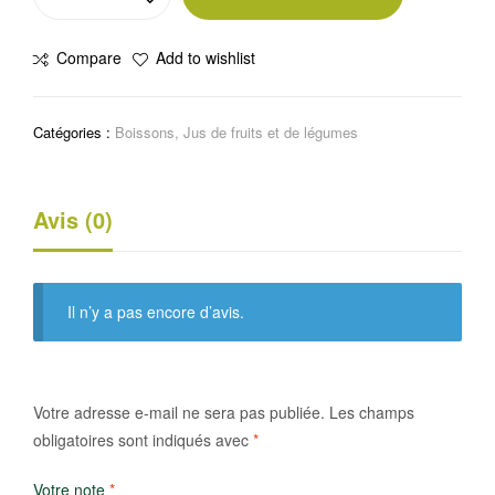
de
RAUCH
Compare
Add to wishlist
happy
day
Catégories :
Boissons
,
Jus de fruits et de légumes
Avis (0)
Il n’y a pas encore d’avis.
Votre adresse e-mail ne sera pas publiée.
Les champs
obligatoires sont indiqués avec
*
Votre note
*