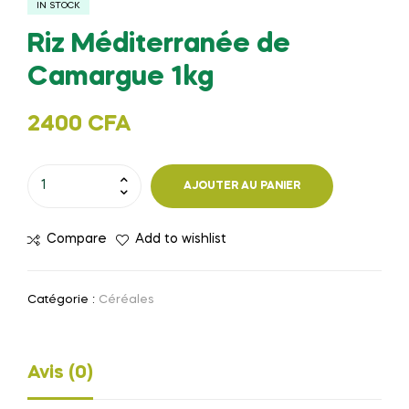
IN STOCK
Riz Méditerranée de
Camargue 1kg
2400
CFA
quantité
AJOUTER AU PANIER
de
Riz
Compare
Add to wishlist
Méditerranée
de
Camargue
Catégorie :
Céréales
1kg
Avis (0)