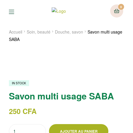
0
Menu
Accueil
Soin, beauté
Douche, savon
Savon multi usage
SABA
IN STOCK
Savon multi usage SABA
250
CFA
quantité
AJOUTER AU PANIER