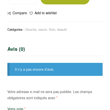
de
Savon
Compare
Add to wishlist
multi
usage
SABA
Catégories :
Douche, savon
,
Soin, beauté
Avis (0)
Il n’y a pas encore d’avis.
Votre adresse e-mail ne sera pas publiée.
Les champs
obligatoires sont indiqués avec
*
Votre note
*