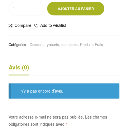
quantité
AJOUTER AU PANIER
de
Glace
Compare
Add to wishlist
en
cône
Sandra
Catégories :
Desserts, yaourts, compotes
,
Produits Frais
délice
Avis (0)
Il n’y a pas encore d’avis.
Votre adresse e-mail ne sera pas publiée.
Les champs
obligatoires sont indiqués avec
*