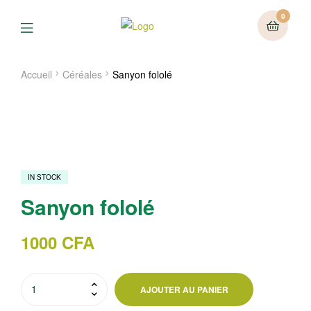
0
Menu
Accueil
Céréales
Sanyon fololé
IN STOCK
Sanyon fololé
1000
CFA
quantité
AJOUTER AU PANIER
de