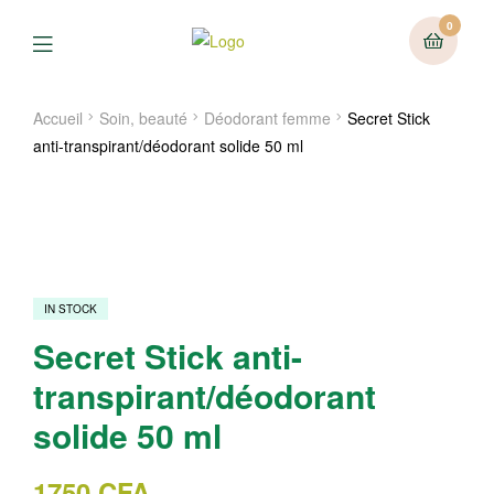
0
Menu
Accueil
Soin, beauté
Déodorant femme
Secret Stick
anti-transpirant/déodorant solide 50 ml
IN STOCK
Secret Stick anti-
transpirant/déodorant
solide 50 ml
1750
CFA