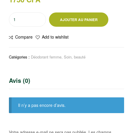
quantité
AJOUTER AU PANIER
de
Secret
Compare
Add to wishlist
Stick
anti-
transpirant/déodorant
Catégories :
Déodorant femme
,
Soin, beauté
solide
50
ml
Avis (0)
Il n’y a pas encore d’avis.
Votre adresse e-mail ne sera pas publiée.
Les champs