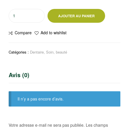
quantité
AJOUTER AU PANIER
de
Dentifrice
Compare
Add to wishlist
Signal
Cristal
soin
Catégories :
Dentaire
,
Soin, beauté
fraîcheur
et
blancheur
Avis (0)
Il n’y a pas encore d’avis.
Votre adresse e-mail ne sera pas publiée.
Les champs