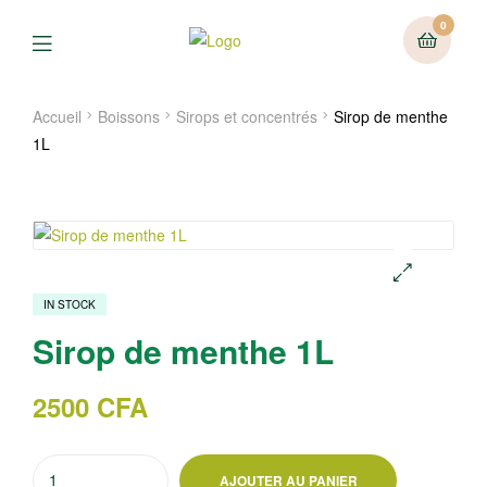
0
Menu
Accueil
Boissons
Sirops et concentrés
Sirop de menthe
1L
IN STOCK
🔍
Sirop de menthe 1L
2500
CFA
quantité
AJOUTER AU PANIER