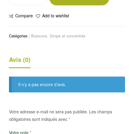
de
Sirop
Compare
Add to wishlist
de
menthe
1L
Catégories :
Boissons
,
Sirops et concentrés
Avis (0)
Il n’y a pas encore d’avis.
Votre adresse e-mail ne sera pas publiée.
Les champs
obligatoires sont indiqués avec
*
Votre note
*